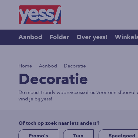
Aanbod
Folder
Over yess!
Winkel
>
>
Home
Aanbod
Decoratie
Decoratie
De meest trendy woonaccessoires voor een sfeervol en
vind je bij yess!
Of toch op zoek naar iets anders?
Promo's
Tuin
Speelgoed