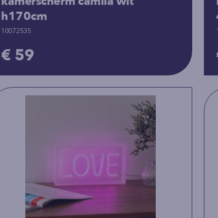
kamerscherm camila wit
h170cm
10072535
€ 59