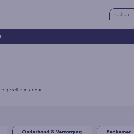
s
 gezellig interieur
Onderhoud & Verzorging
Badkamer