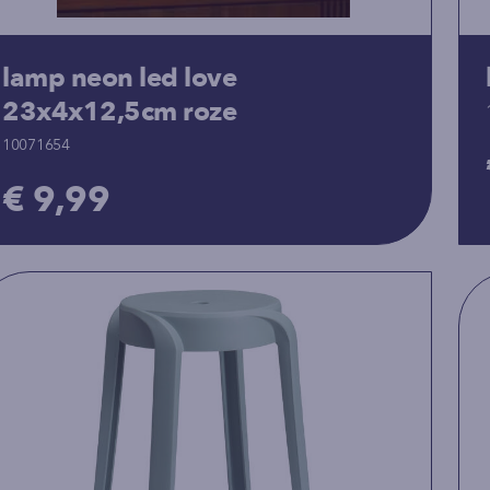
lamp neon led love
23x4x12,5cm roze
10071654
€ 9,99