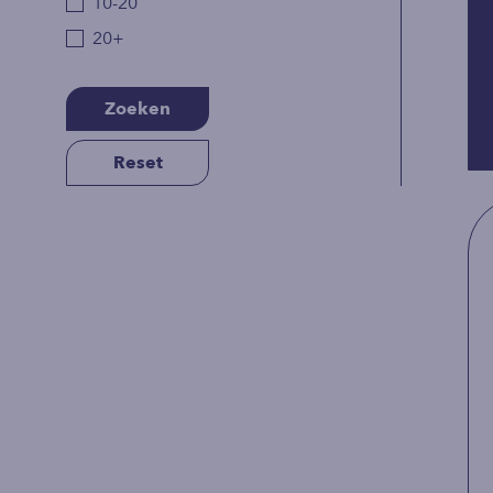
10-20
20+
Zoeken
Reset