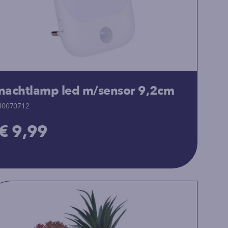
nachtlamp led m/sensor 9,2cm
10070712
€ 9,99