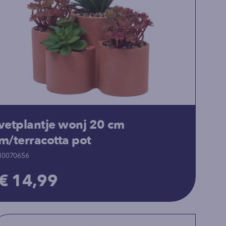
vetplantje wonj 20 cm
m/terracotta pot
10070656
€ 14,99