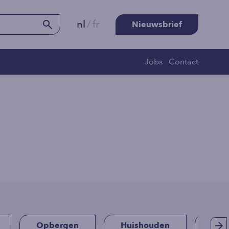
nl
/
fr
Nieuwsbrief
Jobs
Contact
Opbergen
Huishouden
Fees