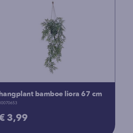
hangplant bamboe liora 67 cm
10070653
€ 3,99