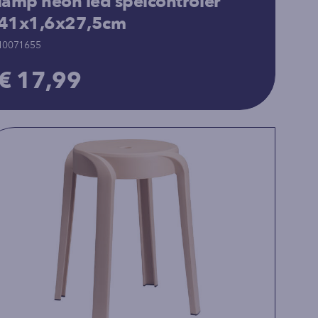
lamp neon led spelcontroler
41x1,6x27,5cm
10071655
€ 17,99