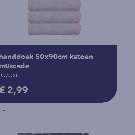
handdoek 50x90cm katoen
muscade
10070361
€ 2,99