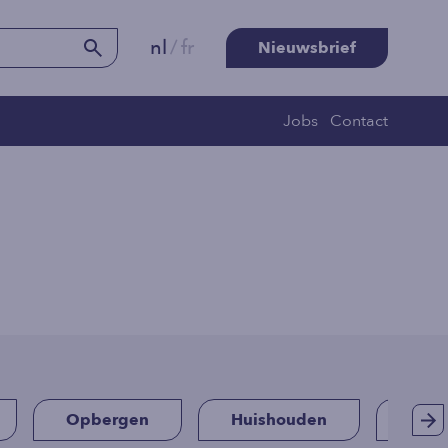
nl
/
fr
Nieuwsbrief
Jobs
Contact
Opbergen
Huishouden
Fees