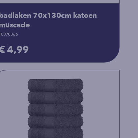
badlaken 70x130cm katoen
muscade
10070366
€ 4,99