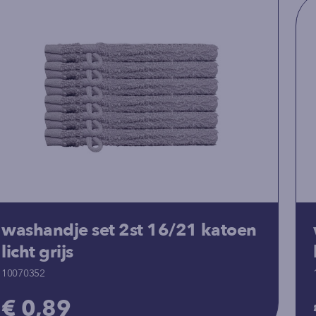
washandje set 2st 16/21 katoen
licht grijs
10070352
€ 0,89