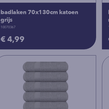
badlaken 70x130cm katoen
grijs
10070367
€ 4,99