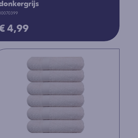
donkergrijs
10070399
€ 4,99