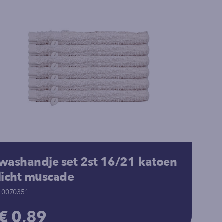
washandje set 2st 16/21 katoen
licht muscade
10070351
€ 0,89