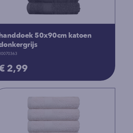
handdoek 50x90cm katoen
donkergrijs
10070363
€ 2,99