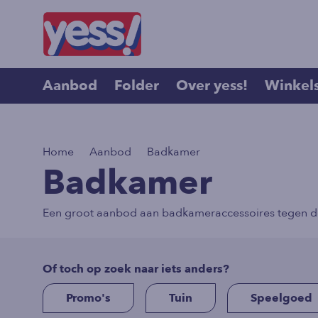
Aanbod
Folder
Over yess!
Winkel
>
>
Home
Aanbod
Badkamer
Badkamer
Een groot aanbod aan badkameraccessoires tegen de 
Of toch op zoek naar iets anders?
Promo's
Tuin
Speelgoed