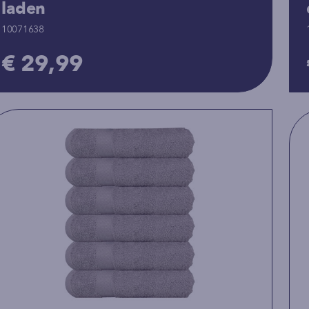
laden
10071638
€ 29,99