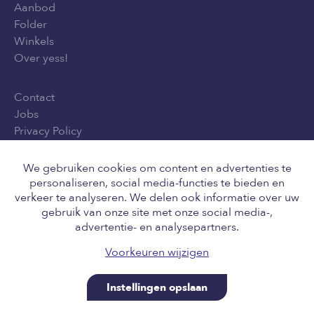
Aanbod
Folder
Winkels
Over yess!
Contact
Jobs
Privacy Policy
Algemene voorwaarden
We gebruiken cookies om content en advertenties te
personaliseren, social media-functies te bieden en
verkeer te analyseren. We delen ook informatie over uw
Volg ons online
gebruik van onze site met onze social media-,
advertentie- en analysepartners.
Voorkeuren wijzigen
Instellingen opslaan
Retail Team nv, Engelstraat 8, 8211 Aartrijke BE