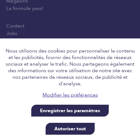
Magasins
La formule yess!
Contact
Jobs
Privacy Policy
Conditions générales d'utilisation
Nous utilisons des cookies pour personnaliser le contenu
et les publicités, fournir des fonctionnalités de réseaux
sociaux et analyser le trafic. Nous partageons également
des informations sur votre utilisation de notre site avec
Suivez-nous
nos partenaires de réseaux sociaux, de publicité et
d'analyse.
Modifier les préférences
Enregistrer les paramètres
Retail Team nv, Engelstraat 8, 8211 Aartrijke BE
0646.705.037, tel 050 14 01 10, info@yess.be. A site
Autoriser tout
powered by SiteManager, for our good friends at yess!