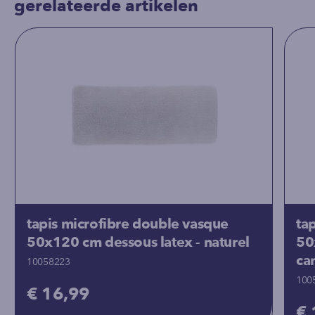
gerelateerde artikelen
tapis microfibre double vasque
ta
50x120 cm dessous latex - naturel
50
ca
10058223
100
€ 16,99
€ 