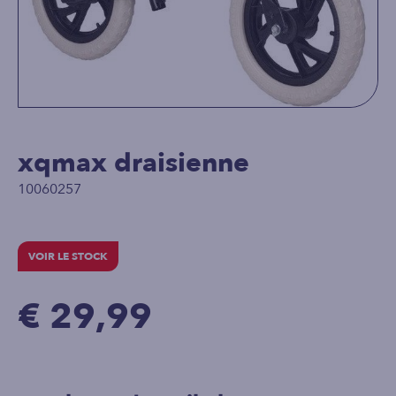
xqmax draisienne
10060257
VOIR LE STOCK
€ 29,99