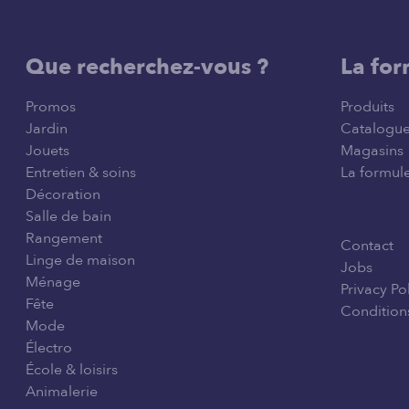
Que recherchez-vous ?
La for
Promos
Produits
Jardin
Catalogu
Jouets
Magasins
Entretien & soins
La formule
Décoration
Salle de bain
Rangement
Contact
Linge de maison
Jobs
Ménage
Privacy Po
Fête
Conditions
Mode
Électro
École & loisirs
Animalerie