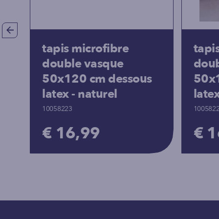
tapis microfibre
tapi
double vasque
doub
50x120 cm dessous
50x
latex - naturel
late
10058223
100582
€ 16,99
€ 1