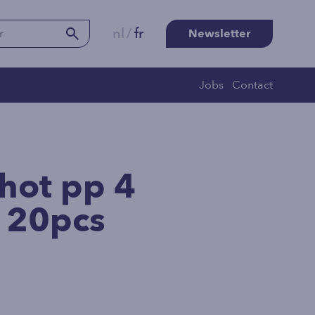
nl
/
fr
Newsletter
Jobs
Contact
shot pp 4
s 20pcs