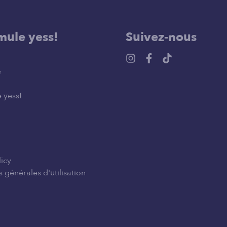
mule yess!
Suivez-nous
e
 yess!
licy
 générales d'utilisation