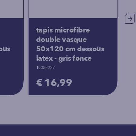
tapis microfibre
t
double vasque
p
ous
50x120 cm dessous
c
latex - gris fonce
10
10058227
€
€ 16,99