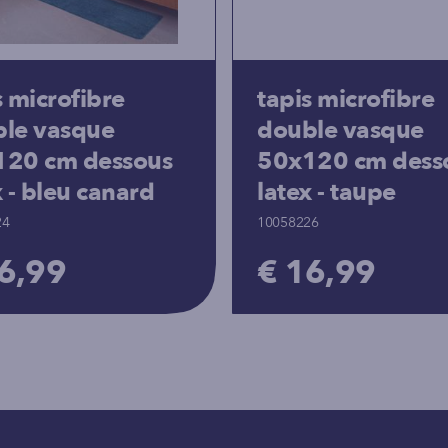
s microfibre
tapis microfibre
le vasque
double vasque
120 cm dessous
50x120 cm dess
x - bleu canard
latex - taupe
24
10058226
6,99
€ 16,99