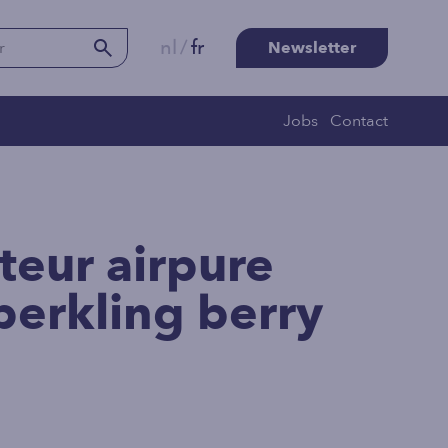
nl
/
fr
Newsletter
Jobs
Contact
teur airpure
erkling berry