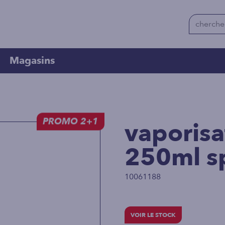
Magasins
PROMO 2+1
vaporisa
250ml sp
10061188
VOIR LE STOCK