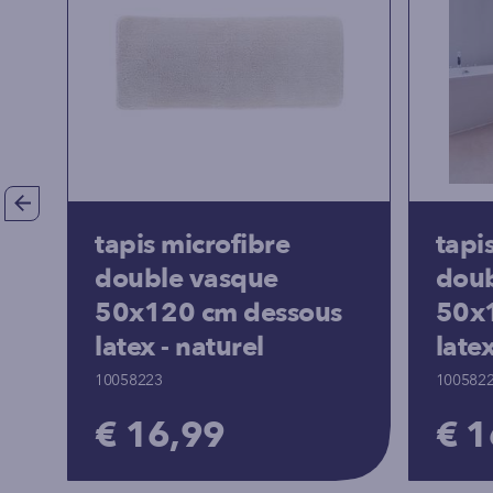
tapis microfibre
tapi
double vasque
doub
50x120 cm dessous
50x
latex - naturel
late
10058223
100582
€ 16,99
€ 1