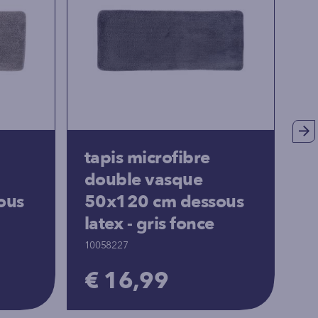
tapis microfibre
t
double vasque
p
ous
50x120 cm dessous
c
latex - gris fonce
10
10058227
€
€ 16,99