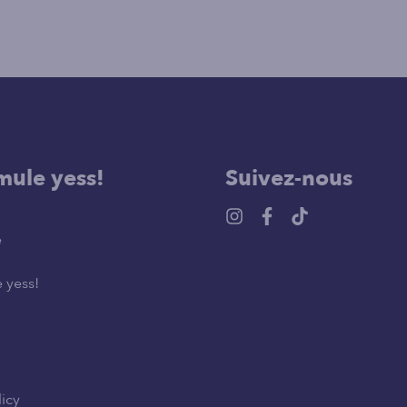
mule yess!
Suivez-nous
e
 yess!
licy