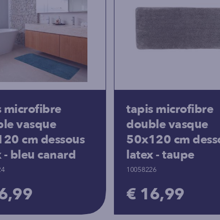
s microfibre
tapis microfibre
le vasque
double vasque
120 cm dessous
50x120 cm dess
x - bleu canard
latex - taupe
24
10058226
6,99
€ 16,99