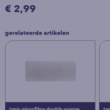
€ 2,99
gerelateerde artikelen
tapis microfibre double vasque
ta