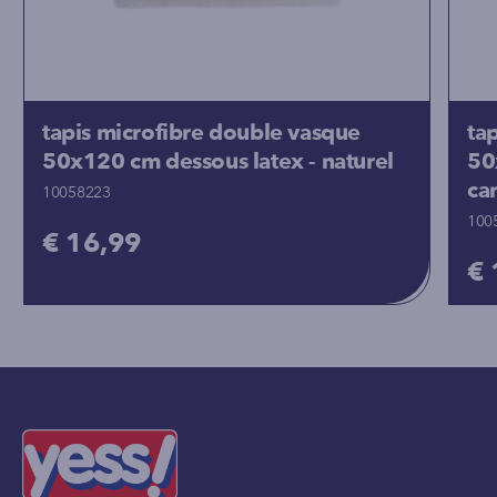
tapis microfibre double vasque
ta
50x120 cm dessous latex - naturel
50
ca
10058223
100
€ 16,99
€ 