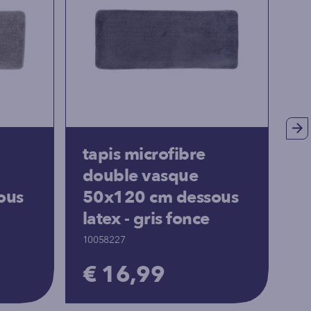
tapis microfibre
t
double vasque
p
ous
50x120 cm dessous
c
latex - gris fonce
10
10058227
€
€ 16,99