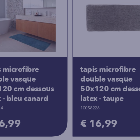
s microfibre
tapis microfibre
le vasque
double vasque
120 cm dessous
50x120 cm dess
x - bleu canard
latex - taupe
24
10058226
6,99
€ 16,99