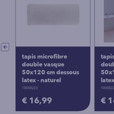
tapis microfibre
tapi
double vasque
doub
50x120 cm dessous
50x
latex - naturel
late
10058223
100582
€ 16,99
€ 1