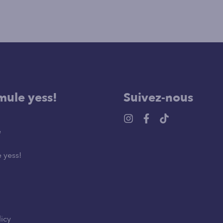
mule yess!
Suivez-nous
e
 yess!
licy