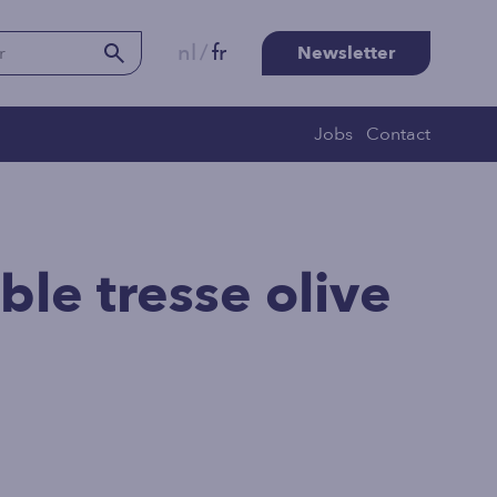
nl
/
fr
Newsletter
Jobs
Contact
ble tresse olive