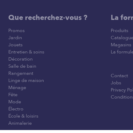
Que recherchez-vous ?
La for
Promos
Produits
Jardin
Catalogu
Jouets
Magasins
Entretien & soins
La formule
Décoration
Salle de bain
Rangement
Contact
Linge de maison
Jobs
Ménage
Privacy Po
Fête
Conditions
Mode
Électro
École & loisirs
Animalerie