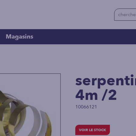
Magasins
serpenti
4m /2
10066121
VOIR LE STOCK