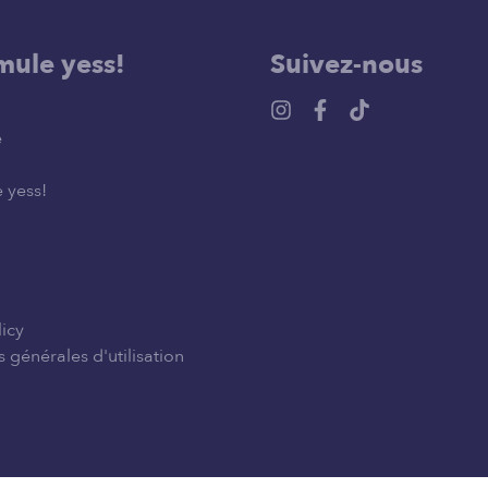
mule yess!
Suivez-nous
e
 yess!
licy
 générales d'utilisation