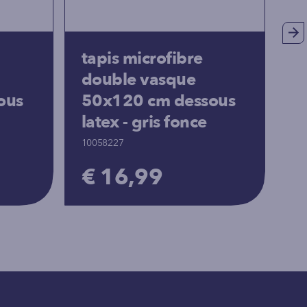
tapis microfibre
t
double vasque
p
ous
50x120 cm dessous
c
latex - gris fonce
10
10058227
€
€ 16,99