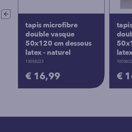
tapis microfibre
tapi
double vasque
doub
50x120 cm dessous
50x
latex - naturel
late
10058223
100582
€ 16,99
€ 1