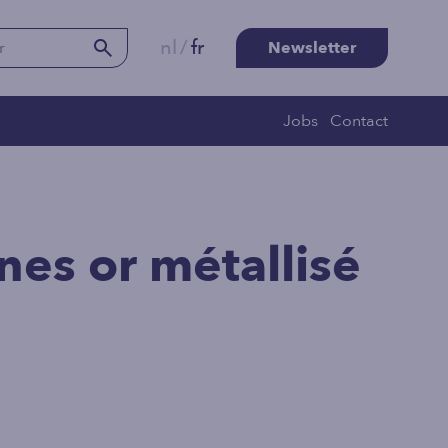
nl
/
fr
Newsletter
Jobs
Contact
nes or métallisé