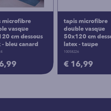
s microfibre
tapis microfibre
le vasque
double vasque
120 cm dessous
50x120 cm dess
x - bleu canard
latex - taupe
24
10058226
6,99
€ 16,99