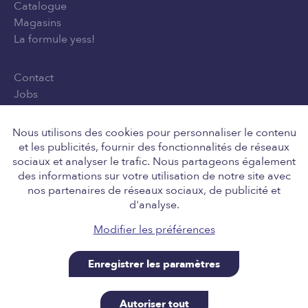
Catalogue
Magasins
La formule yess!
Contact
Jobs
Privacy Policy
Conditions générales d'utilisation
Nous utilisons des cookies pour personnaliser le contenu
et les publicités, fournir des fonctionnalités de réseaux
sociaux et analyser le trafic. Nous partageons également
des informations sur votre utilisation de notre site avec
Suivez-nous
nos partenaires de réseaux sociaux, de publicité et
d'analyse.
Modifier les préférences
Enregistrer les paramètres
Retail Team nv, Engelstraat 8, 8211 Aartrijke BE
0646.705.037, tel 050 14 01 10, info@yess.be. A site
Autoriser tout
powered by SiteManager, for our good friends at yess!