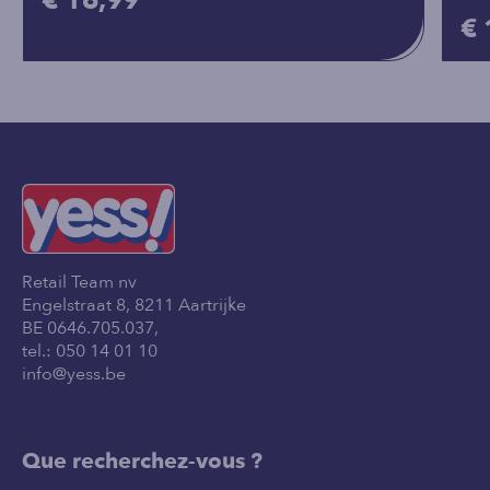
€ 16,99
€ 
Retail Team nv
Engelstraat 8, 8211 Aartrijke
BE 0646.705.037,
tel.:
050 14 01 10
info@yess.be
Que recherchez-vous ?