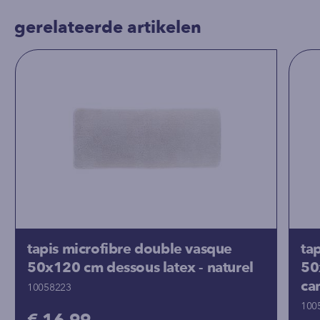
gerelateerde artikelen
tapis microfibre double vasque
ta
50x120 cm dessous latex - naturel
50
ca
10058223
100