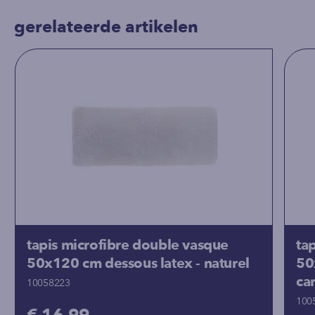
gerelateerde artikelen
tapis microfibre double vasque
ta
50x120 cm dessous latex - naturel
50
ca
10058223
100