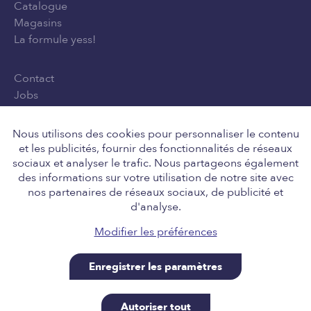
Catalogue
Magasins
La formule yess!
Contact
Jobs
Privacy Policy
Conditions générales d'utilisation
Nous utilisons des cookies pour personnaliser le contenu
et les publicités, fournir des fonctionnalités de réseaux
sociaux et analyser le trafic. Nous partageons également
des informations sur votre utilisation de notre site avec
Suivez-nous
nos partenaires de réseaux sociaux, de publicité et
d'analyse.
Modifier les préférences
Enregistrer les paramètres
Retail Team nv, Engelstraat 8, 8211 Aartrijke BE
0646.705.037, tel 050 14 01 10, info@yess.be. A site
Autoriser tout
powered by SiteManager, for our good friends at yess!