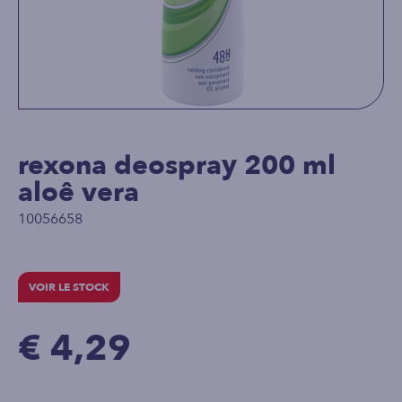
rexona deospray 200 ml
aloê vera
10056658
VOIR LE STOCK
€ 4,29