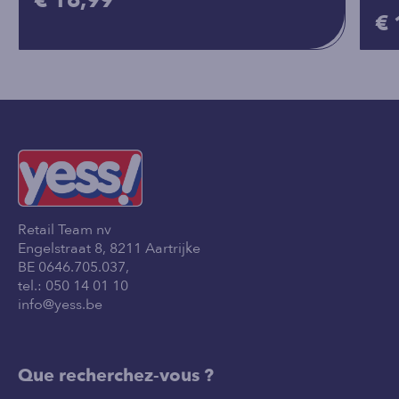
€ 16,99
€ 
Retail Team nv
Engelstraat 8, 8211 Aartrijke
BE 0646.705.037,
tel.:
050 14 01 10
info@yess.be
Que recherchez-vous ?