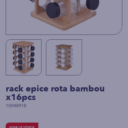
rack epice rota bambou
x16pcs
10048918
VOIR LE STOCK