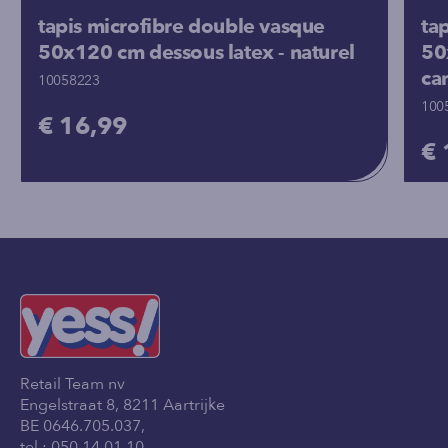
tapis microfibre double vasque
ta
50x120 cm dessous latex - naturel
50
ca
10058223
100
€ 16,99
€ 
Retail Team nv
Engelstraat 8, 8211 Aartrijke
BE 0646.705.037,
tel.:
050 14 01 10