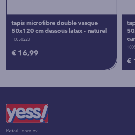
tapis microfibre double vasque
ta
50x120 cm dessous latex - naturel
50
ca
10058223
100
€ 16,99
€ 
Retail Team nv