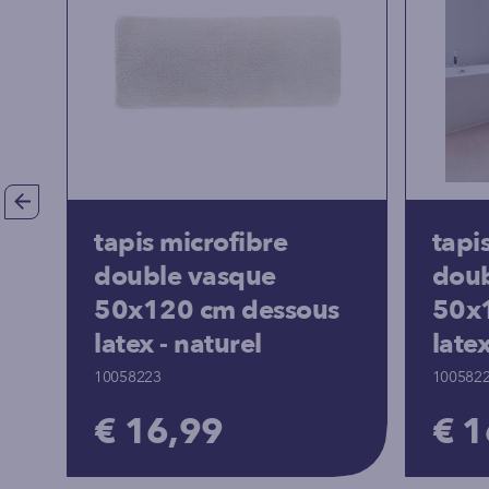
tapis microfibre
tapi
double vasque
doub
50x120 cm dessous
50x
latex - naturel
late
10058223
100582
€ 16,99
€ 1