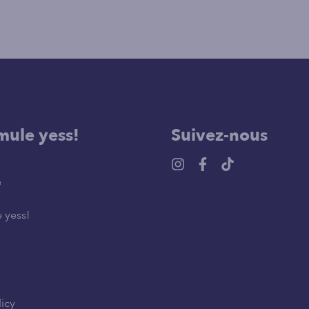
mule yess!
Suivez-nous
e
 yess!
licy