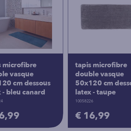
s microfibre
tapis microfibre
le vasque
double vasque
120 cm dessous
50x120 cm dess
x - bleu canard
latex - taupe
24
10058226
6,99
€ 16,99