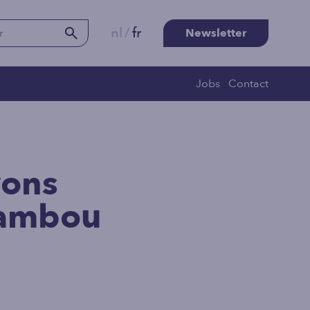
nl
/
fr
Newsletter
Jobs
Contact
yons
bambou