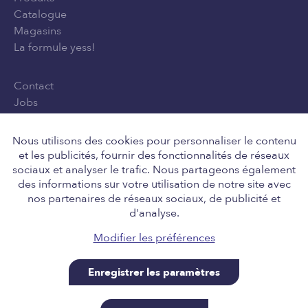
Catalogue
Magasins
La formule yess!
Contact
Jobs
Privacy Policy
Conditions générales d'utilisation
Nous utilisons des cookies pour personnaliser le contenu
et les publicités, fournir des fonctionnalités de réseaux
sociaux et analyser le trafic. Nous partageons également
des informations sur votre utilisation de notre site avec
Suivez-nous
nos partenaires de réseaux sociaux, de publicité et
d'analyse.
Modifier les préférences
Enregistrer les paramètres
Retail Team nv, Engelstraat 8, 8211 Aartrijke BE
0646.705.037, tel 050 14 01 10, info@yess.be. A site