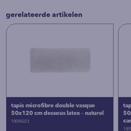
gerelateerde artikelen
tapis microfibre double vasque
ta
50x120 cm dessous latex - naturel
50
ca
10058223
100