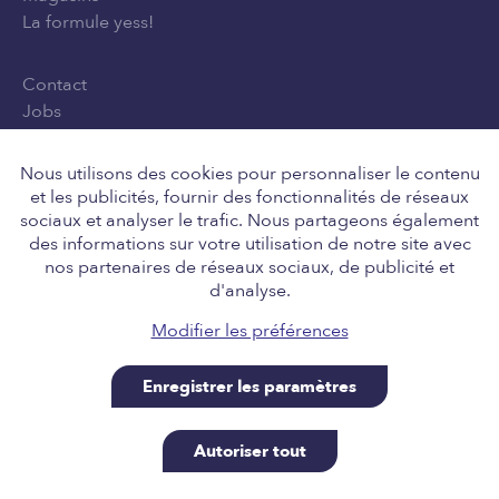
La formule yess!
Contact
Jobs
Privacy Policy
Conditions générales d'utilisation
Nous utilisons des cookies pour personnaliser le contenu
et les publicités, fournir des fonctionnalités de réseaux
sociaux et analyser le trafic. Nous partageons également
des informations sur votre utilisation de notre site avec
Suivez-nous
nos partenaires de réseaux sociaux, de publicité et
d'analyse.
Modifier les préférences
Enregistrer les paramètres
Retail Team nv, Engelstraat 8, 8211 Aartrijke BE
0646.705.037, tel 050 14 01 10, info@yess.be. A site
Autoriser tout
powered by SiteManager, for our good friends at yess!