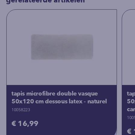
gerelateerde artikelen
tapis microfibre double vasque
ta
50x120 cm dessous latex - naturel
50
ca
10058223
100
€ 16,99
€ 