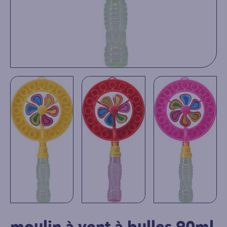
moulin à vent à bulles 90ml