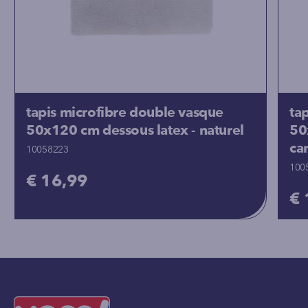
tapis microfibre double vasque
ta
50x120 cm dessous latex - naturel
50
ca
10058223
100
€ 16,99
€ 