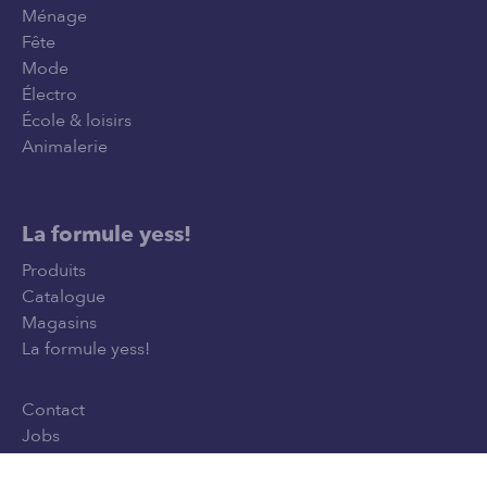
Ménage
Fête
Mode
Électro
École & loisirs
Animalerie
La formule yess!
Produits
Catalogue
Magasins
La formule yess!
Contact
Jobs
Privacy Policy