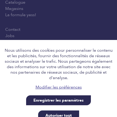
Catalogue
Magasins
La formule yess!
Contact
Jobs
Privacy Policy
Conditions générales d'utilisation
Nous utilisons des cookies pour personnaliser le contenu
et les publicités, fournir des fonctionnalités de réseaux
sociaux et analyser le trafic. Nous partageons également
des informations sur votre utilisation de notre site avec
Suivez-nous
nos partenaires de réseaux sociaux, de publicité et
d'analyse.
Modifier les préférences
Enregistrer les paramètres
Retail Team nv, Engelstraat 8, 8211 Aartrijke BE
0646.705.037, tel 050 14 01 10, info@yess.be. A site
Autoriser tout
powered by SiteManager, for our good friends at yess!