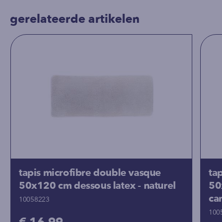
gerelateerde artikelen
tapis microfibre double vasque
ta
50x120 cm dessous latex - naturel
50
ca
10058223
100