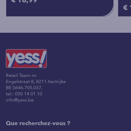
€ 16,99
€ 
Retail Team nv
Engelstraat 8, 8211 Aartrijke
BE 0646.705.037,
tel.:
050 14 01 10
info@yess.be
Que recherchez-vous ?