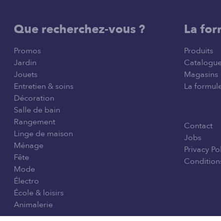
Que recherchez-vous ?
La for
Promos
Produits
Jardin
Catalogu
Jouets
Magasins
Entretien & soins
La formule
Décoration
Salle de bain
Rangement
Contact
Linge de maison
Jobs
Ménage
Privacy Po
Fête
Conditions
Mode
Électro
École & loisirs
Animalerie