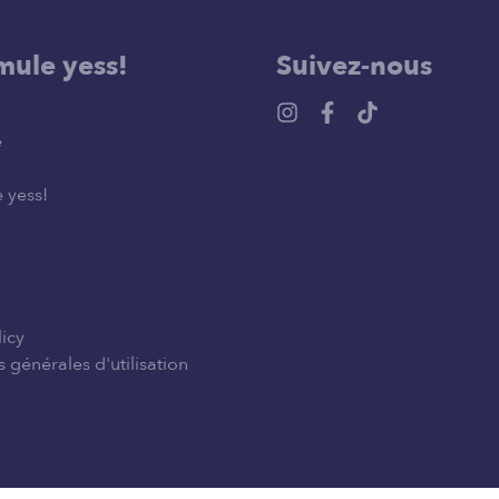
mule yess!
Suivez-nous
e
 yess!
licy
 générales d'utilisation