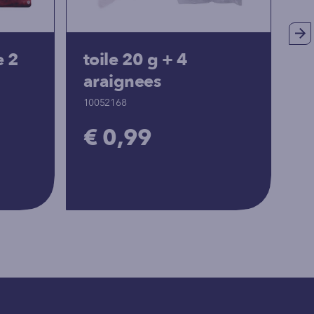
e 2
toile 20 g + 4
m
araignees
m
10052168
10
€ 0,99
€