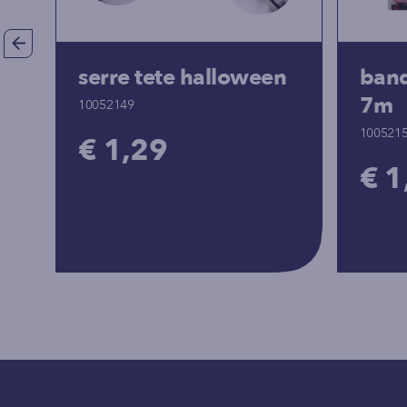
serre tete halloween
band
7m
10052149
100521
€ 1,29
€ 1