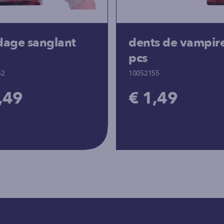
age sanglant
dents de vampir
pcs
52
10052155
,49
€ 1,49