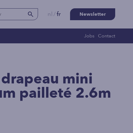
nl
/
fr
Newsletter
Jobs
Contact
 drapeau mini
um pailleté 2.6m