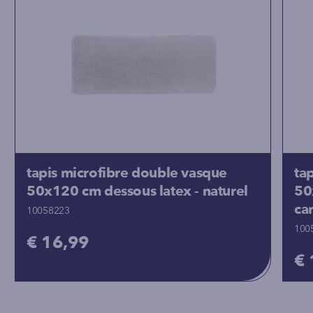
tapis microfibre double vasque
ta
50x120 cm dessous latex - naturel
50
ca
10058223
100
€ 16,99
€ 