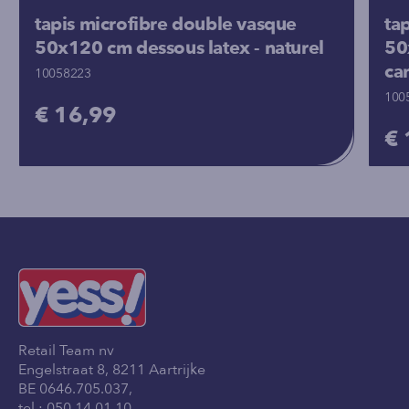
tapis microfibre double vasque
ta
50x120 cm dessous latex - naturel
50
ca
10058223
100
€ 16,99
€ 
Retail Team nv
Engelstraat 8, 8211 Aartrijke
BE 0646.705.037,
tel.:
050 14 01 10