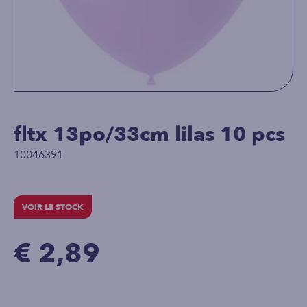
fltx 13po/33cm lilas 10 pcs
10046391
VOIR LE STOCK
€ 2,89