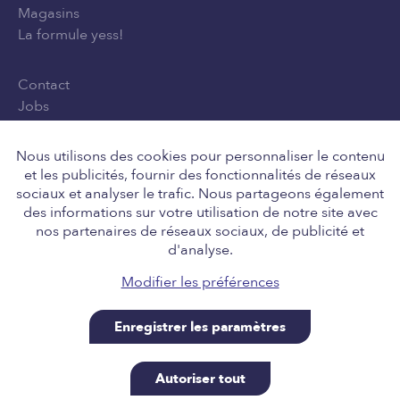
Magasins
La formule yess!
Contact
Jobs
Privacy Policy
Conditions générales d'utilisation
Nous utilisons des cookies pour personnaliser le contenu
et les publicités, fournir des fonctionnalités de réseaux
sociaux et analyser le trafic. Nous partageons également
des informations sur votre utilisation de notre site avec
Suivez-nous
nos partenaires de réseaux sociaux, de publicité et
d'analyse.
Modifier les préférences
Enregistrer les paramètres
Retail Team nv, Engelstraat 8, 8211 Aartrijke BE
0646.705.037, tel 050 14 01 10, info@yess.be. A site
Autoriser tout
powered by SiteManager, for our good friends at yess!