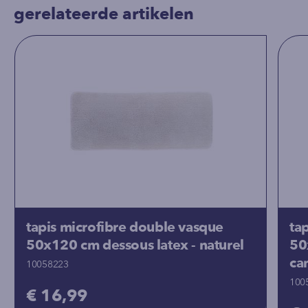
gerelateerde artikelen
tapis microfibre double vasque
ta
50x120 cm dessous latex - naturel
50
ca
10058223
100
€ 16,99