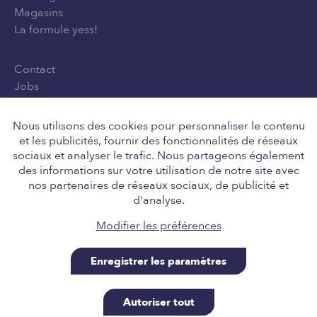
Magasins
La formule yess!
Contact
Jobs
Privacy Policy
Conditions générales d'utilisation
Nous utilisons des cookies pour personnaliser le contenu
et les publicités, fournir des fonctionnalités de réseaux
sociaux et analyser le trafic. Nous partageons également
des informations sur votre utilisation de notre site avec
Suivez-nous
nos partenaires de réseaux sociaux, de publicité et
d'analyse.
Modifier les préférences
Enregistrer les paramètres
Retail Team nv, Engelstraat 8, 8211 Aartrijke BE
0646.705.037, tel 050 14 01 10, info@yess.be. A site
Autoriser tout
powered by SiteManager, for our good friends at yess!