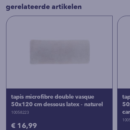
gerelateerde artikelen
tapis microfibre double vasque
ta
50x120 cm dessous latex - naturel
50
ca
10058223
100
€ 16,99