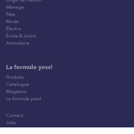
Ménage
Fête
Mode
Électro
École & loisirs
Animalerie
La formule yess!
Produits
Catalogue
Magasins
La formule yess!
Contact
Jobs
Privacy Policy