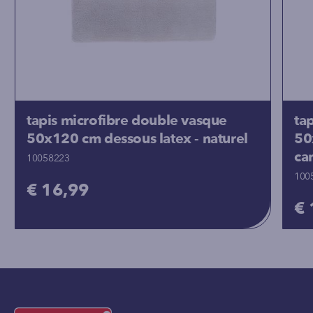
tapis microfibre double vasque
ta
50x120 cm dessous latex - naturel
50
ca
10058223
100
€ 16,99
€ 