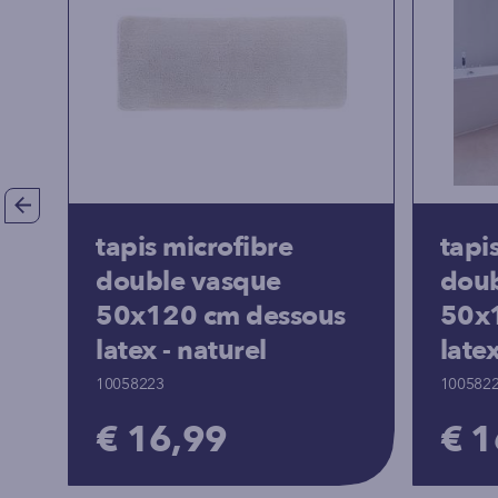
tapis microfibre
tapi
double vasque
doub
50x120 cm dessous
50x
latex - naturel
late
10058223
100582
€ 16,99
€ 1