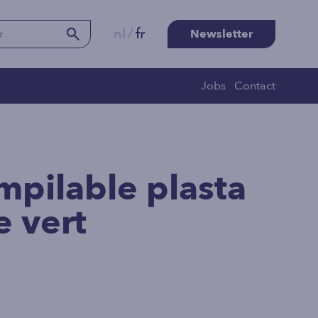
nl
/
fr
Newsletter
Jobs
Contact
mpilable plasta
e vert