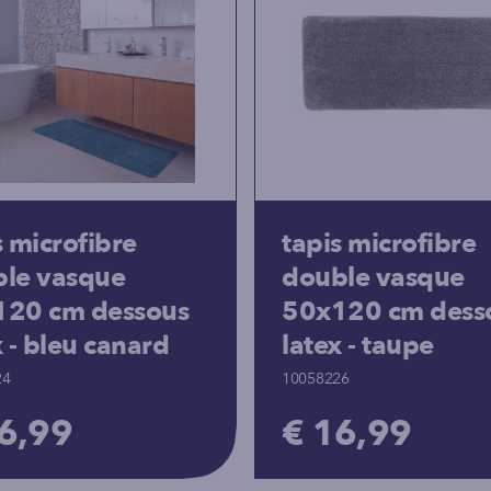
s microfibre
tapis microfibre
le vasque
double vasque
120 cm dessous
50x120 cm dess
x - bleu canard
latex - taupe
24
10058226
6,99
€ 16,99