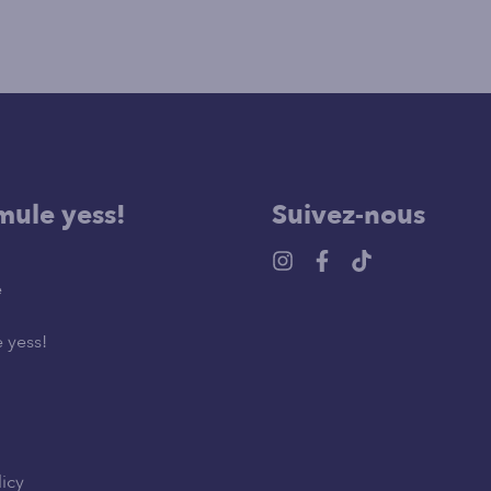
mule yess!
Suivez-nous
e
 yess!
licy