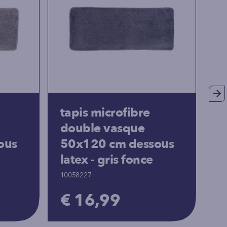
tapis microfibre
t
double vasque
p
ous
50x120 cm dessous
c
latex - gris fonce
10
10058227
€
€ 16,99