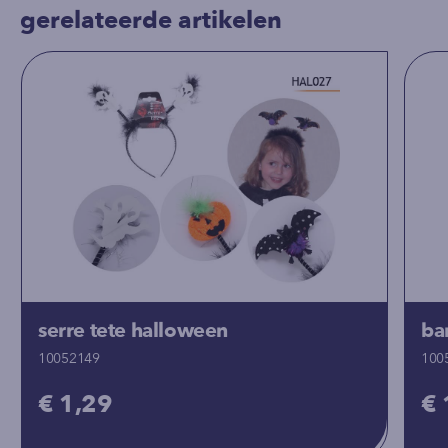
gerelateerde artikelen
serre tete halloween
ba
10052149
100
€ 1,29
€ 