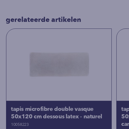
gerelateerde artikelen
tapis microfibre double vasque
ta
50x120 cm dessous latex - naturel
50
ca
10058223