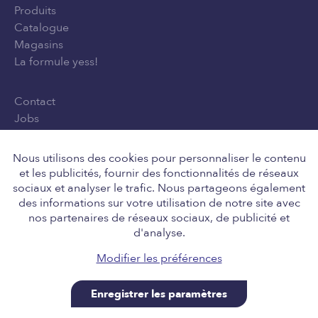
Produits
Catalogue
Magasins
La formule yess!
Contact
Jobs
Privacy Policy
Conditions générales d'utilisation
Nous utilisons des cookies pour personnaliser le contenu
et les publicités, fournir des fonctionnalités de réseaux
sociaux et analyser le trafic. Nous partageons également
des informations sur votre utilisation de notre site avec
Suivez-nous
nos partenaires de réseaux sociaux, de publicité et
d'analyse.
Modifier les préférences
Enregistrer les paramètres
Retail Team nv, Engelstraat 8, 8211 Aartrijke BE