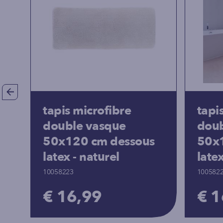
tapis microfibre
tapi
double vasque
doub
50x120 cm dessous
50x
latex - naturel
late
10058223
100582
€ 16,99
€ 1