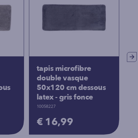
tapis microfibre
t
double vasque
p
ous
50x120 cm dessous
c
latex - gris fonce
10
10058227
€
€ 16,99