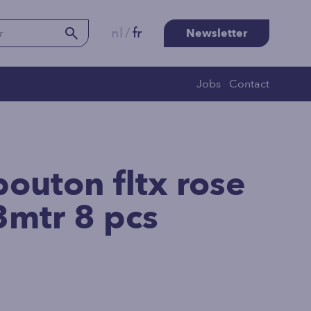
nl
/
fr
Newsletter
Jobs
Contact
bouton fltx rose
3mtr 8 pcs