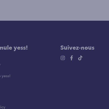
mule yess!
Suivez-nous
e
 yess!
licy