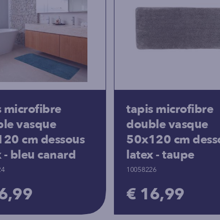
s microfibre
tapis microfibre
le vasque
double vasque
120 cm dessous
50x120 cm dess
x - bleu canard
latex - taupe
24
10058226
6,99
€ 16,99