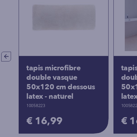
tapis microfibre
tapi
double vasque
doub
50x120 cm dessous
50x
latex - naturel
late
10058223
100582
€ 16,99
€ 1