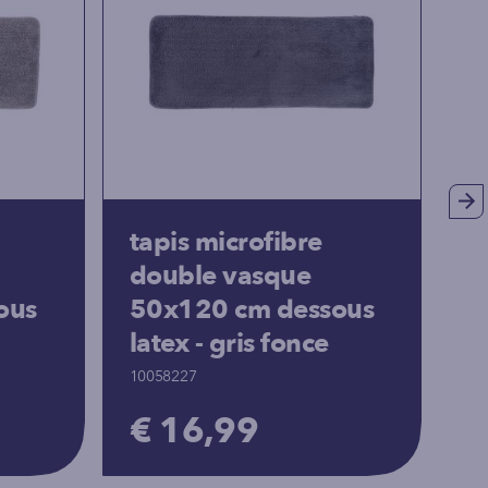
tapis microfibre
t
double vasque
p
ous
50x120 cm dessous
c
latex - gris fonce
10
10058227
€
€ 16,99