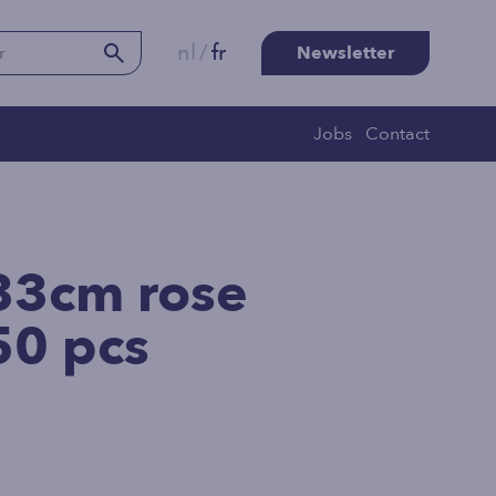
nl
/
fr
Newsletter
Jobs
Contact
 33cm rose
50 pcs