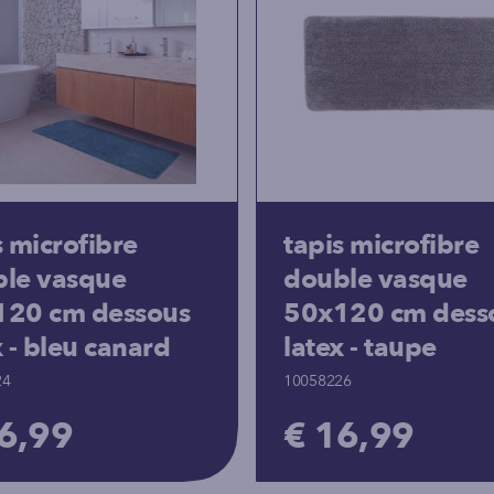
s microfibre
tapis microfibre
le vasque
double vasque
120 cm dessous
50x120 cm dess
x - bleu canard
latex - taupe
24
10058226
6,99
€ 16,99