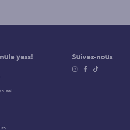
mule yess!
Suivez-nous
e
 yess!
licy