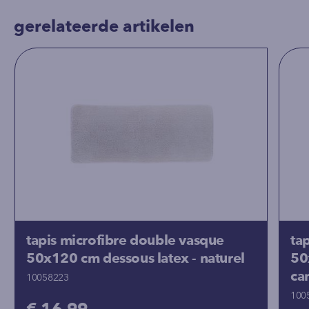
gerelateerde artikelen
tapis microfibre double vasque
ta
50x120 cm dessous latex - naturel
50
ca
10058223
100