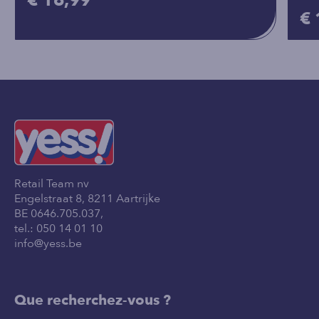
€ 16,99
€ 
Retail Team nv
Engelstraat 8, 8211 Aartrijke
BE 0646.705.037,
tel.:
050 14 01 10
info@yess.be
Que recherchez-vous ?