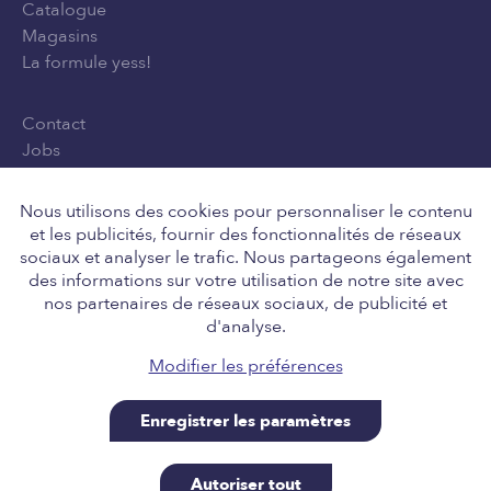
Catalogue
Magasins
La formule yess!
Contact
Jobs
Privacy Policy
Conditions générales d'utilisation
Nous utilisons des cookies pour personnaliser le contenu
et les publicités, fournir des fonctionnalités de réseaux
sociaux et analyser le trafic. Nous partageons également
des informations sur votre utilisation de notre site avec
Suivez-nous
nos partenaires de réseaux sociaux, de publicité et
d'analyse.
Modifier les préférences
Enregistrer les paramètres
Retail Team nv, Engelstraat 8, 8211 Aartrijke BE
0646.705.037, tel 050 14 01 10, info@yess.be. A site
Autoriser tout
powered by SiteManager, for our good friends at yess!