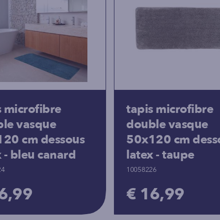
s microfibre
tapis microfibre
le vasque
double vasque
120 cm dessous
50x120 cm dess
x - bleu canard
latex - taupe
24
10058226
6,99
€ 16,99