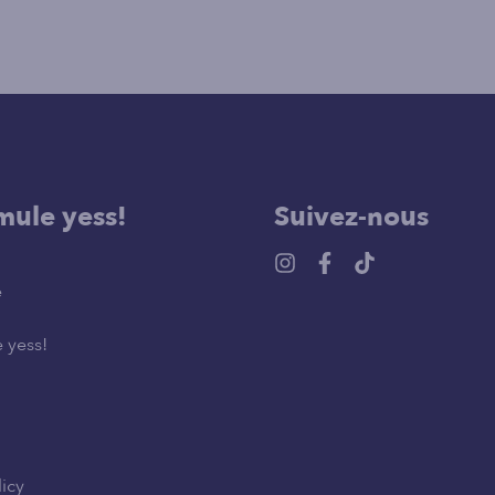
mule yess!
Suivez-nous
e
 yess!
licy