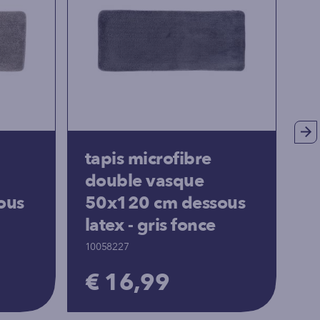
tapis microfibre
t
double vasque
p
ous
50x120 cm dessous
c
latex - gris fonce
10
10058227
€
€ 16,99