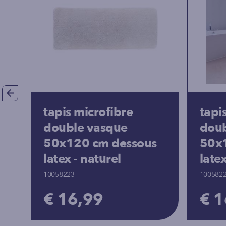
tapis microfibre
tapi
double vasque
doub
50x120 cm dessous
50x
latex - naturel
late
10058223
100582
€ 16,99
€ 1