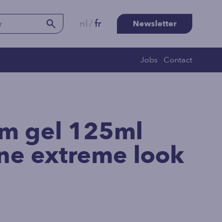
nl
/
fr
Newsletter
Jobs
Contact
am gel 125ml
ne extreme look