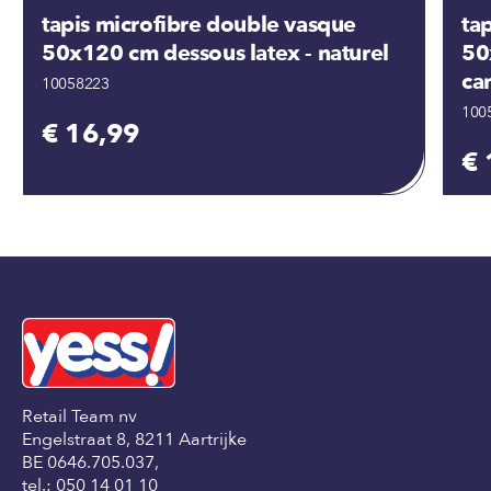
tapis microfibre double vasque
ta
50x120 cm dessous latex - naturel
50
ca
10058223
100
€ 16,99
€ 
Retail Team nv
Engelstraat 8, 8211 Aartrijke
BE 0646.705.037,
tel.:
050 14 01 10