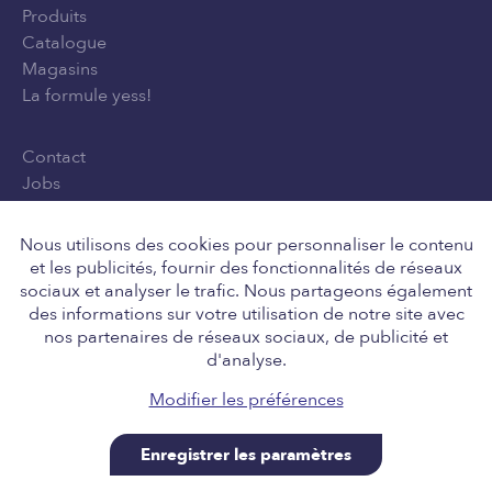
Produits
Catalogue
Magasins
La formule yess!
Contact
Jobs
Privacy Policy
Conditions générales d'utilisation
Nous utilisons des cookies pour personnaliser le contenu
et les publicités, fournir des fonctionnalités de réseaux
sociaux et analyser le trafic. Nous partageons également
des informations sur votre utilisation de notre site avec
Suivez-nous
nos partenaires de réseaux sociaux, de publicité et
d'analyse.
Modifier les préférences
Enregistrer les paramètres
Retail Team nv, Engelstraat 8, 8211 Aartrijke BE