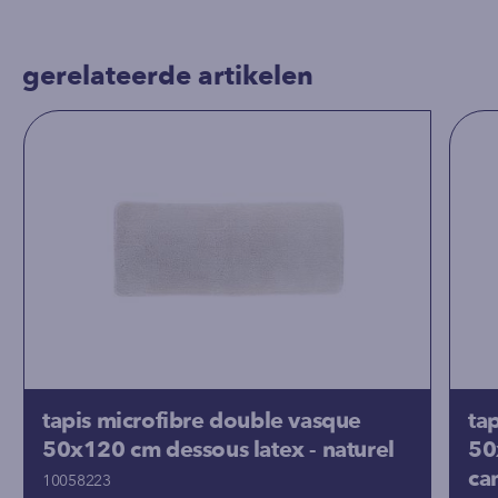
gerelateerde artikelen
tapis microfibre double vasque
ta
50x120 cm dessous latex - naturel
50
ca
10058223