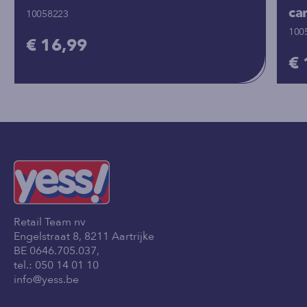
ca
10058223
100
€ 16,99
€ 
Retail Team nv
Engelstraat 8, 8211 Aartrijke
BE 0646.705.037,
tel.:
050 14 01 10
info@yess.be