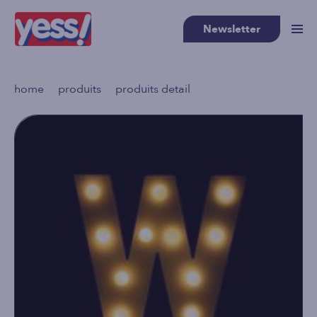
Newsletter
>
>
home
produits
produits detail