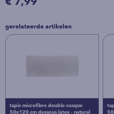
€ 7,99
gerelateerde artikelen
tapis microfibre double vasque
ta
50x120 cm dessous latex - naturel
50