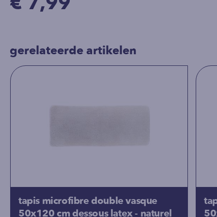
€ 7,99
gerelateerde artikelen
tapis microfibre double vasque
ta
50x120 cm dessous latex - naturel
50