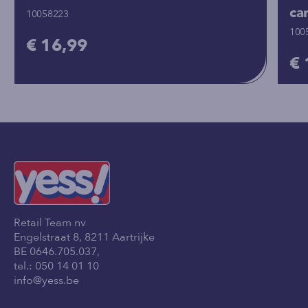
ca
10058223
100
€ 16,99
€ 
Retail Team nv
Engelstraat 8, 8211 Aartrijke
BE 0646.705.037,
tel.:
050 14 01 10
info@yess.be