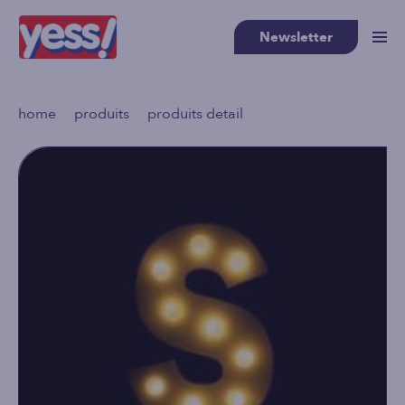
Newsletter
>
>
home
produits
produits detail