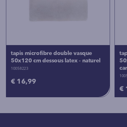
tapis microfibre double vasque
ta
50x120 cm dessous latex - naturel
50
ca
10058223
100
€ 16,99
€ 