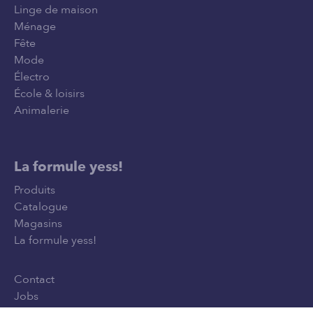
Linge de maison
Ménage
Fête
Mode
Électro
École & loisirs
Animalerie
La formule yess!
Produits
Catalogue
Magasins
La formule yess!
Contact
Jobs